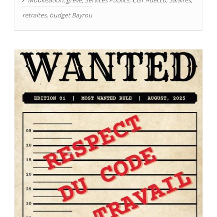
Mobilisation
,
grève
,
Services Publics
,
CGT Adecco
,
Salaires
,
retraites
,
budget Bayrou