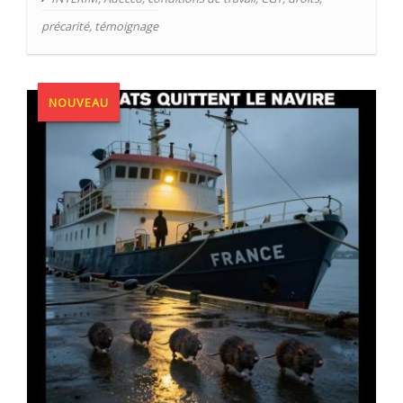
précarité
,
témoignage
NOUVEAU