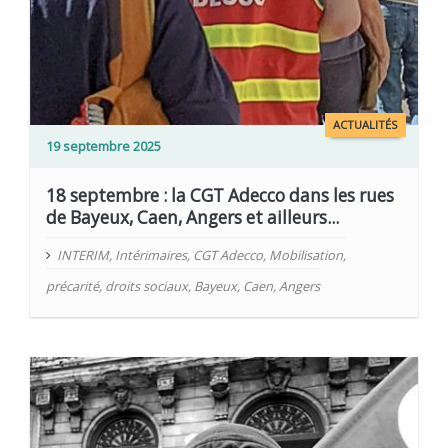
ACTUALITÉS
19 septembre 2025
18 septembre : la CGT Adecco dans les rues
de Bayeux, Caen, Angers et ailleurs...
INTERIM
,
Intérimaires
,
CGT Adecco
,
Mobilisation
,
précarité
,
droits sociaux
,
Bayeux
,
Caen
,
Angers