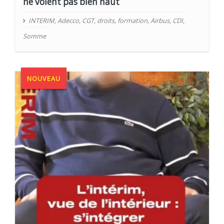
ne volent pas bien haut
INTERIM
,
Adecco
,
CGT
,
droits
,
formation
,
Airbus
,
CDI
,
Somme
NOUVEAU