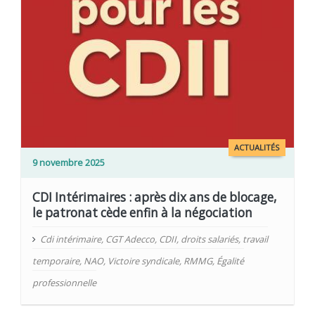
ACTUALITÉS
9 novembre 2025
CDI Intérimaires : après dix ans de blocage,
le patronat cède enfin à la négociation
Cdi intérimaire
,
CGT Adecco
,
CDII
,
droits salariés
,
travail
temporaire
,
NAO
,
Victoire syndicale
,
RMMG
,
Égalité
professionnelle