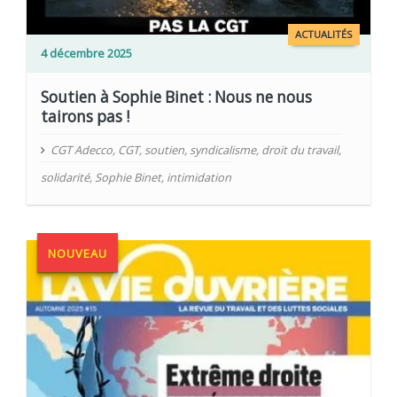
ACTUALITÉS
4 décembre 2025
Soutien à Sophie Binet : Nous ne nous
tairons pas !
CGT Adecco
,
CGT
,
soutien
,
syndicalisme
,
droit du travail
,
solidarité
,
Sophie Binet
,
intimidation
NOUVEAU