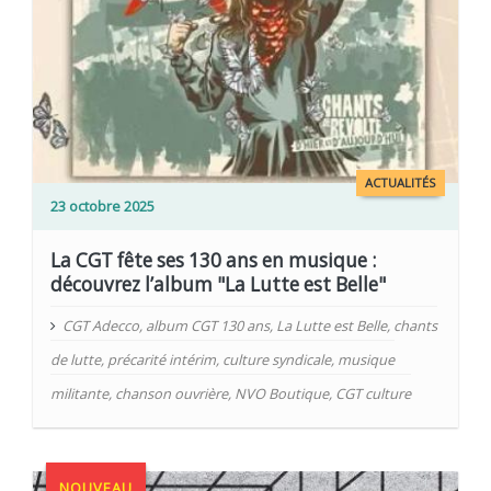
ACTUALITÉS
23 octobre 2025
La CGT fête ses 130 ans en musique :
découvrez l’album "La Lutte est Belle"
CGT Adecco
,
album CGT 130 ans
,
La Lutte est Belle
,
chants
de lutte
,
précarité intérim
,
culture syndicale
,
musique
militante
,
chanson ouvrière
,
NVO Boutique
,
CGT culture
NOUVEAU