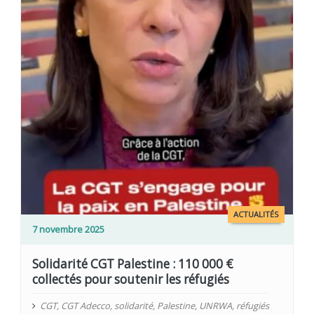
ACTUALITÉS
7 novembre 2025
Solidarité CGT Palestine : 110 000 €
collectés pour soutenir les réfugiés
CGT
,
CGT Adecco
,
solidarité
,
Palestine
,
UNRWA
,
réfugiés