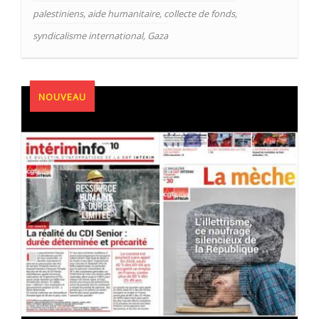
palestiniens
,
aide humanitaire
,
collecte de fonds
,
syndicalisme international
,
Gaza
NOUVEAU