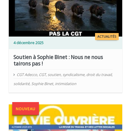
ACTUALITÉS
4 décembre 2025
Soutien à Sophie Binet : Nous ne nous
tairons pas !
CGT Adecco
,
CGT
,
soutien
,
syndicalisme
,
droit du travail
,
solidarité
,
Sophie Binet
,
intimidation
NOUVEAU