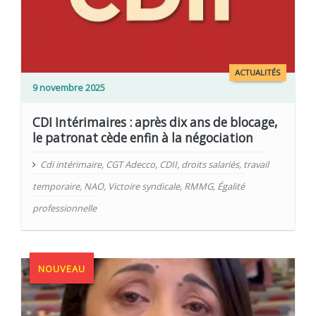
ACTUALITÉS
9 novembre 2025
CDI Intérimaires : après dix ans de blocage,
le patronat cède enfin à la négociation
Cdi intérimaire
,
CGT Adecco
,
CDII
,
droits salariés
,
travail
temporaire
,
NAO
,
Victoire syndicale
,
RMMG
,
Égalité
professionnelle
NOUVEAU