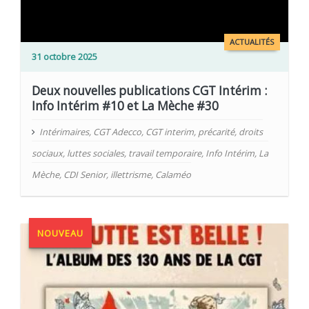
ACTUALITÉS
31 octobre 2025
Deux nouvelles publications CGT Intérim :
Info Intérim #10 et La Mèche #30
Intérimaires
,
CGT Adecco
,
CGT interim
,
précarité
,
droits
sociaux
,
luttes sociales
,
travail temporaire
,
Info Intérim
,
La
Mèche
,
CDI Senior
,
illettrisme
,
Calaméo
NOUVEAU