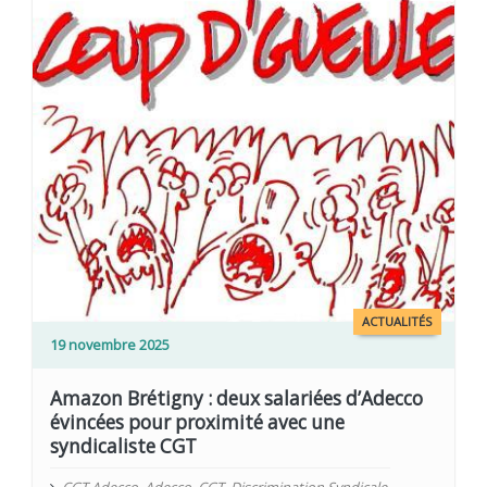
ACTUALITÉS
19 novembre 2025
Amazon Brétigny : deux salariées d’Adecco
évincées pour proximité avec une
syndicaliste CGT
CGT Adecco
,
Adecco
,
CGT
,
Discrimination Syndicale
,