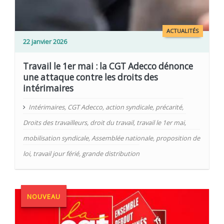
ACTUALITÉS
22 janvier 2026
Travail le 1er mai : la CGT Adecco dénonce
une attaque contre les droits des
intérimaires
Intérimaires
,
CGT Adecco
,
action syndicale
,
précarité
,
Droits des travailleurs
,
droit du travail
,
travail le 1er mai
,
mobilisation syndicale
,
Assemblée nationale
,
proposition de
loi
,
travail jour férié
,
grande distribution
NOUVEAU