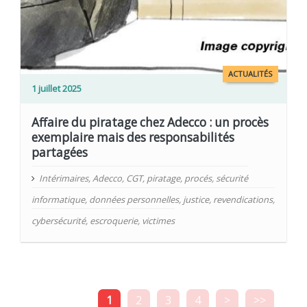
ACTUALITÉS
1 juillet 2025
Affaire du piratage chez Adecco : un procès
exemplaire mais des responsabilités
partagées
Intérimaires
,
Adecco
,
CGT
,
piratage
,
procés
,
sécurité
informatique
,
données personnelles
,
justice
,
revendications
,
cybersécurité
,
escroquerie
,
victimes
1
2
3
4
>
>>