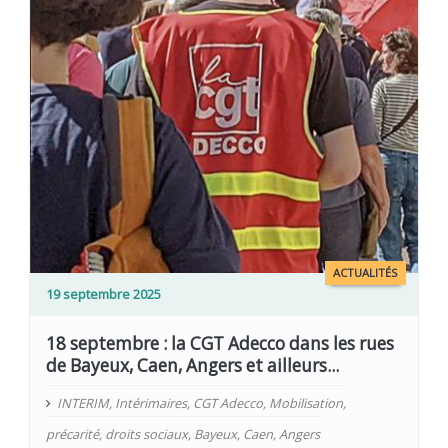
ACTUALITÉS
19 septembre 2025
18 septembre : la CGT Adecco dans les rues
de Bayeux, Caen, Angers et ailleurs...
INTERIM
,
Intérimaires
,
CGT Adecco
,
Mobilisation
,
précarité
,
droits sociaux
,
Bayeux
,
Caen
,
Angers