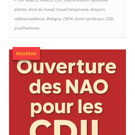
plainte
,
droit du travail
,
travail temporaire
,
Amazon
,
vidéosurveillance
,
Brétigny
,
ORY4
,
droits syndicaux
,
CDD
,
prud’hommes
NOUVEAU