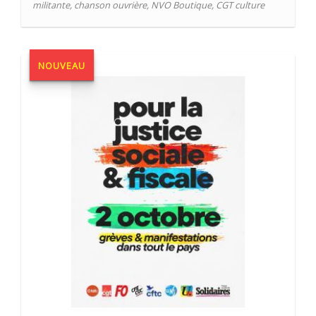
militante
,
chanson ouvrière
,
NVO Boutique
,
CGT culture
NOUVEAU