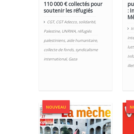
110 000 € collectés pour
pu
soutenir les réfugiés
: 
Mè
CGT
,
CGT Adecco
,
solidarité
,
I
Palestine
,
UNRWA
,
réfugiés
int
palestiniens
,
aide humanitaire
,
lutt
collecte de fonds
,
syndicalisme
Inf
international
,
Gaza
ille
NOUVEAU
N