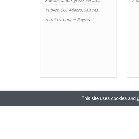
Mobilisation
,
grève
,
Services
M
Publics
,
CGT Adecco
,
Salaires
,
retraites
,
budget Bayrou
This site uses cookies and g