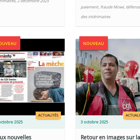
érimaires
,
2 décembre 2025
paiement
,
fraude Mowi
,
défens
des intérimaires
OUVEAU
NOUVEAU
LIRE PLUS
ACTUALITÉS
ACTUALI
octobre 2025
3 octobre 2025
ux nouvelles
Retour en images sur l