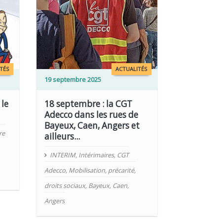
TÉS
ACTUALITÉS
19 septembre 2025
 le
18 septembre : la CGT
Adecco dans les rues de
Bayeux, Caen, Angers et
re
ailleurs...
INTERIM
,
Intérimaires
,
CGT
Adecco
,
Mobilisation
,
précarité
,
droits sociaux
,
Bayeux
,
Caen
,
Angers