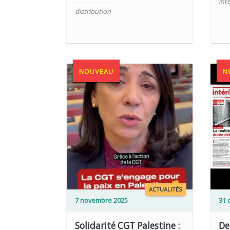
int
distribution
NOUVEAU
N
LIRE PLUS
LIRE PLUS
ACTUALITÉS
7 novembre 2025
31 
Solidarité CGT Palestine :
De