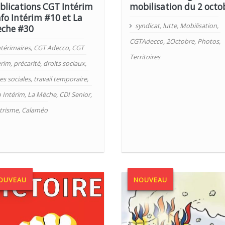
blications CGT Intérim
mobilisation du 2 octo
Info Intérim #10 et La
syndicat
,
lutte
,
Mobilisation
,
che #30
CGTAdecco
,
2Octobre
,
Photos
,
ntérimaires
,
CGT Adecco
,
CGT
Territoires
erim
,
précarité
,
droits sociaux
,
es sociales
,
travail temporaire
,
o Intérim
,
La Mèche
,
CDI Senior
,
ttrisme
,
Calaméo
OUVEAU
NOUVEAU