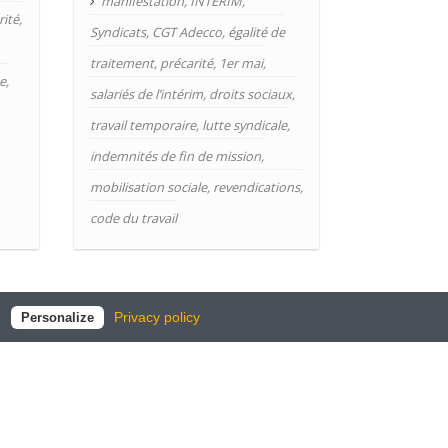
manifestation
,
INTERIM
,
rité
,
Syndicats
,
CGT Adecco
,
égalité de
traitement
,
précarité
,
1er mai
,
e
,
salariés de l’intérim
,
droits sociaux
,
travail temporaire
,
lutte syndicale
,
indemnités de fin de mission
,
mobilisation sociale
,
revendications
,
code du travail
Privacy policy
Personalize