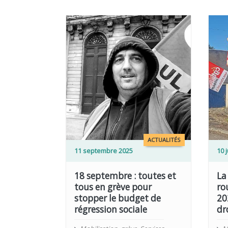
LIRE PLUS
LIRE PLUS
ACTUALITÉS
11 septembre 2025
10 j
18 septembre : toutes et
La
tous en grève pour
ro
stopper le budget de
20
régression sociale
dr