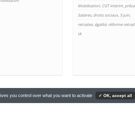
obilisation
Mobilisation
,
CGT interim
,
préca
Salaires
,
droits sociaux
,
5 juin
,
retraites
,
égalité
,
réforme retrait
IA
ives you control over what you want to activate
✓ OK, accept all
1
2
3
>
>>