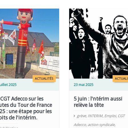
LIRE PLUS
ACTUALITÉS
ACTUALI
uillet 2025
23 mai 2025
 CGT Adecco sur les
5 juin : l'ntérim aussi
utes du Tour de France
relève la tête
25 : une étape pour les
grève
,
INTERIM
,
Emploi
,
CGT
oits de l'intérim.
Adecco
,
action syndicale
,