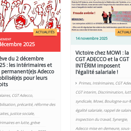
LIRE PLUS
ACTUALITÉS
ACTUALI
14 novembre 2025
décembre 2025
Victoire chez MOWI : la
ève du 2 décembre
CGT ADECCO et la CGT
25 : les intérimaires et
INTÉRIM imposent
s permanent(e)s Adecco
l’égalité salariale !
bilisé(e)s pour leurs
Primes
,
Intérimaires
,
CGT Ade
oits
CGT interim
,
Discrimination
,
lutt
laires
,
CGT Adecco
,
syndicale
,
Mowi
,
Boulogne-sur-
ilisation
,
précarité
,
réforme des
égalité salariale
,
rappel de salair
aites
,
justice sociale
,
inspection du travail
,
Synergie
,
érimaires en lutte
,
grève
Adecco mise en demeure
,
sous-