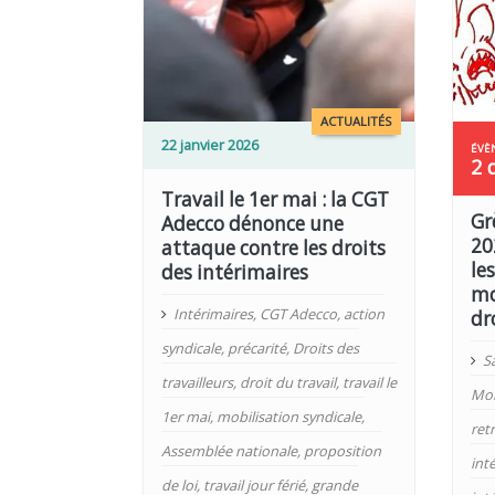
LIRE PLUS
LIRE PLUS
ACTUALITÉS
22 janvier 2026
2 
Travail le 1er mai : la CGT
Gr
Adecco dénonce une
20
attaque contre les droits
le
des intérimaires
mo
Intérimaires
,
CGT Adecco
,
action
dr
syndicale
,
précarité
,
Droits des
Sa
travailleurs
,
droit du travail
,
travail le
Mob
1er mai
,
mobilisation syndicale
,
retr
Assemblée nationale
,
proposition
int
de loi
,
travail jour férié
,
grande