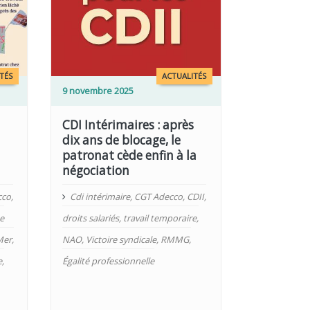
TÉS
ACTUALITÉS
9 novembre 2025
CDI Intérimaires : après
dix ans de blocage, le
patronat cède enfin à la
négociation
cco
,
Cdi intérimaire
,
CGT Adecco
,
CDII
,
e
droits salariés
,
travail temporaire
,
Mer
,
NAO
,
Victoire syndicale
,
RMMG
,
e
,
Égalité professionnelle