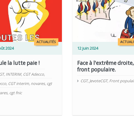
LIRE PLUS
ACTUALITÉS
ACTUALI
oût 2024
12 juin 2024
le la lutte paie !
Face à l'extrême droite,
front populaire.
GT
,
INTERIM
,
CGT Adecco
,
CGT
,
JevoteCGT
,
Front populai
cco
,
CGT interim
,
novares
,
cgt
ares
,
cgt fnic