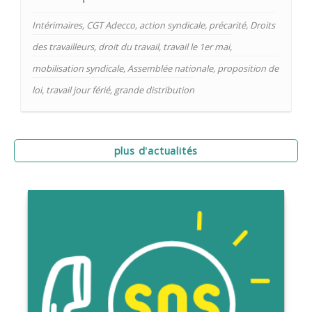
Intérimaires
,
CGT Adecco
,
action syndicale
,
précarité
,
Droits
des travailleurs
,
droit du travail
,
travail le 1er mai
,
mobilisation syndicale
,
Assemblée nationale
,
proposition de
loi
,
travail jour férié
,
grande distribution
plus d'actualités