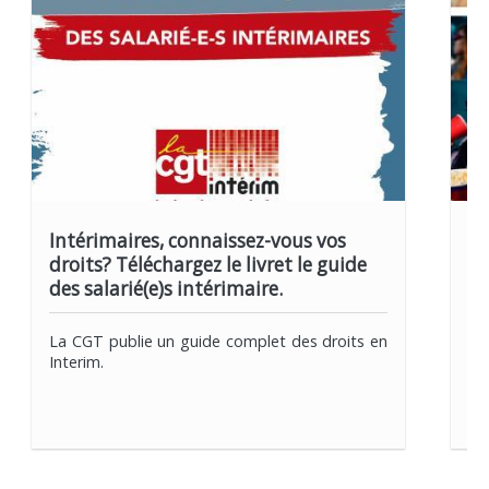
LIRE PLUS
Intérimaires, connaissez-vous vos
Bo
droits? Téléchargez le livret le guide
In
des salarié(e)s intérimaire.
Ré
La CGT publie un guide complet des droits en
Ch
Interim.
Ch
de
so