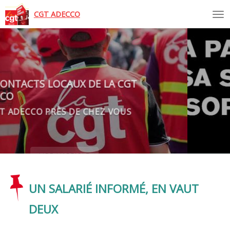
Tog
CGT ADECCO
LES CONTACTS LOCAUX DE LA CGT
ADECCO
LA CGT ADECCO PRÈS DE CHEZ VOUS
LIRE L'ARTICLE
UN SALARIÉ INFORMÉ, EN VAUT
DEUX