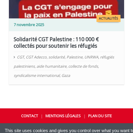
ACTUALITÉS
7 novembre 2025
Solidarité CGT Palestine : 110 000 €
collectés pour soutenir les réfugiés
CGT
,
CGT Adecco
,
solidarité
,
Palestine
,
UNRWA
,
réfugiés
palestiniens
,
aide humanitaire
,
collecte de fonds
,
syndicalisme international
,
Gaza
CONTACT
MENTIONS LÉGALES
PLAN DU SITE
|
|
© 2021-2026 CGT | ADECCO
-
CONCEPTION
KIYOI
This site uses cookies and gives you control over what you want t