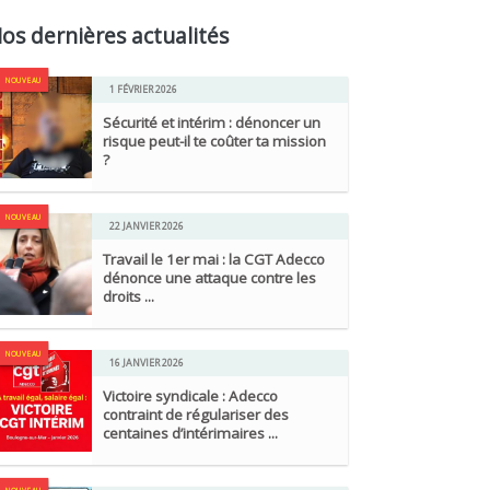
os dernières actualités
NOUVEAU
1 FÉVRIER 2026
Sécurité et intérim : dénoncer un
risque peut-il te coûter ta mission
?
NOUVEAU
22 JANVIER 2026
Travail le 1er mai : la CGT Adecco
dénonce une attaque contre les
droits ...
NOUVEAU
16 JANVIER 2026
Victoire syndicale : Adecco
contraint de régulariser des
centaines d’intérimaires ...