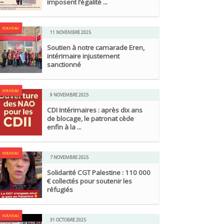
imposent l’égalité ...
NOUVEAU
11 NOVEMBRE 2025
Soutien à notre camarade Eren,
intérimaire injustement
sanctionné
NOUVEAU
9 NOVEMBRE 2025
CDI Intérimaires : après dix ans
de blocage, le patronat cède
enfin à la ...
NOUVEAU
7 NOVEMBRE 2025
Solidarité CGT Palestine : 110 000
€ collectés pour soutenir les
réfugiés
NOUVEAU
31 OCTOBRE 2025