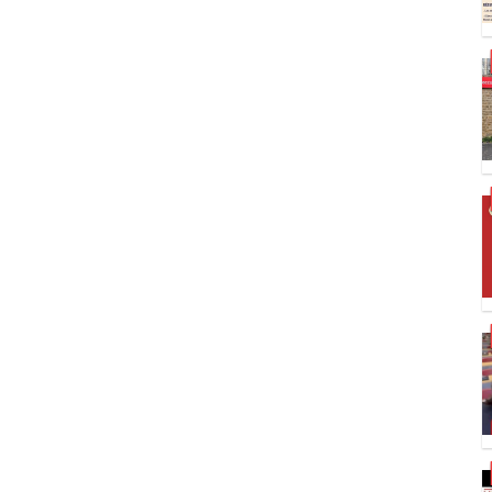
S
S
S