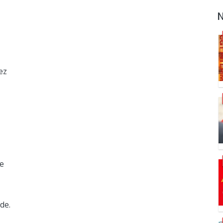
N
S
ez
S
re
S
de.