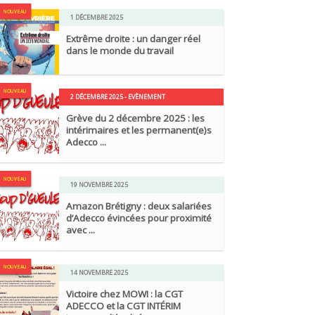
NOUVEAU
1 DÉCEMBRE 2025
Extrême droite : un danger réel
dans le monde du travail
NOUVEAU
2 DÉCEMBRE 2025 - EVÈNEMENT
Grève du 2 décembre 2025 : les
intérimaires et les permanent(e)s
Adecco ...
NOUVEAU
19 NOVEMBRE 2025
Amazon Brétigny : deux salariées
d’Adecco évincées pour proximité
avec ...
NOUVEAU
14 NOVEMBRE 2025
Victoire chez MOWI : la CGT
ADECCO et la CGT INTÉRIM