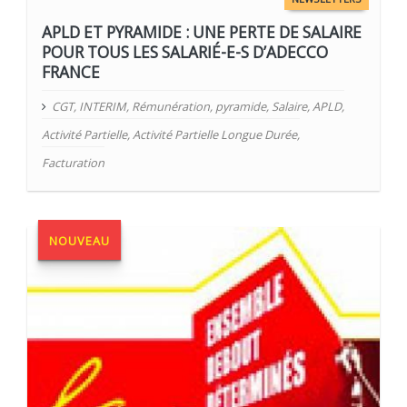
APLD ET PYRAMIDE : UNE PERTE DE SALAIRE
POUR TOUS LES SALARIÉ-E-S D’ADECCO
FRANCE
CGT
,
INTERIM
,
Rémunération
,
pyramide
,
Salaire
,
APLD
,
Activité Partielle
,
Activité Partielle Longue Durée
,
Facturation
NOUVEAU