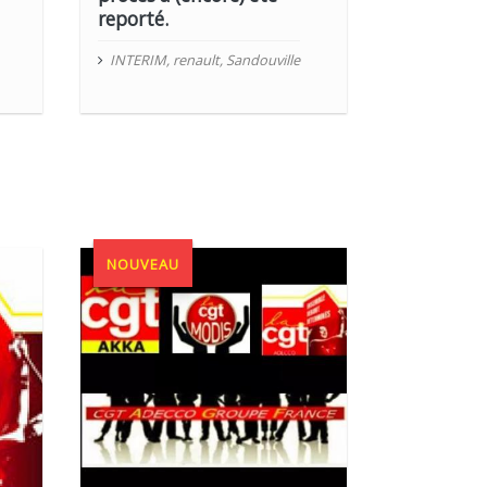
reporté.
INTERIM
,
renault
,
Sandouville
NOUVEAU