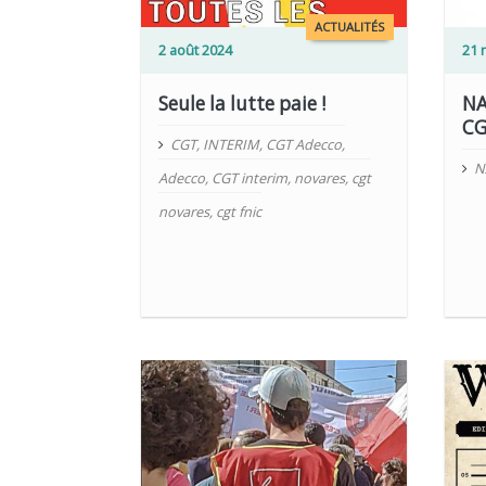
LIRE PLUS
LIRE PLUS
ACTUALITÉS
2 août 2024
21 
Seule la lutte paie !
NA
CG
CGT
,
INTERIM
,
CGT Adecco
,
N
Adecco
,
CGT interim
,
novares
,
cgt
novares
,
cgt fnic