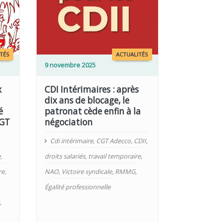
TÉS
ACTUALITÉS
9 novembre 2025
x
CDI Intérimaires : après
dix ans de blocage, le
é
patronat cède enfin à la
CGT
négociation
Cdi intérimaire
,
CGT Adecco
,
CDII
,
e
,
droits salariés
,
travail temporaire
,
re
,
NAO
,
Victoire syndicale
,
RMMG
,
Égalité professionnelle
,