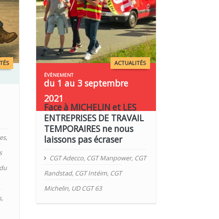
TÉS
ACTUALITÉS
du 1 au 3 septembre
2021
Face à MICHELIN et LES
ENTREPRISES DE TRAVAIL
TEMPORAIRES ne nous
es
,
laissons pas écraser
s
CGT Adecco
,
CGT Manpower
,
CGT
 du
Randstad
,
CGT Intéim
,
CGT
Michelin
,
UD CGT 63
s
,