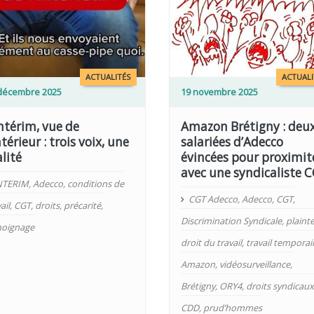
LIRE PLUS
ACTUALITÉS
ACTUALI
décembre 2025
19 novembre 2025
intérim, vue de
Amazon Brétigny : deu
ntérieur : trois voix, une
salariées d’Adecco
alité
évincées pour proximit
avec une syndicaliste 
NTERIM
,
Adecco
,
conditions de
CGT Adecco
,
Adecco
,
CGT
,
ail
,
CGT
,
droits
,
précarité
,
Discrimination Syndicale
,
plaint
oignage
droit du travail
,
travail temporai
Amazon
,
vidéosurveillance
,
Brétigny
,
ORY4
,
droits syndicaux
CDD
,
prud’hommes