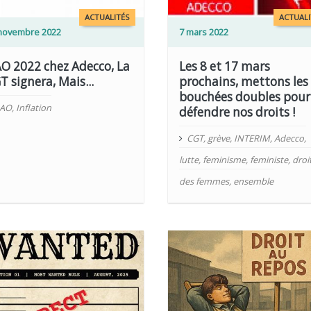
LIRE PLUS
ACTUALITÉS
ACTUALI
novembre 2022
7 mars 2022
O 2022 chez Adecco, La
Les 8 et 17 mars
T signera, Mais...
prochains, mettons les
bouchées doubles pour
AO
,
Inflation
défendre nos droits !
CGT
,
grève
,
INTERIM
,
Adecco
,
lutte
,
feminisme
,
feministe
,
droi
des femmes
,
ensemble