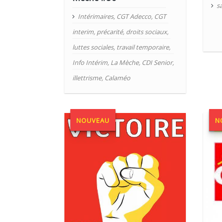
sa
Intérimaires
,
CGT Adecco
,
CGT
interim
,
précarité
,
droits sociaux
,
luttes sociales
,
travail temporaire
,
Info Intérim
,
La Mèche
,
CDI Senior
,
illettrisme
,
Calaméo
NOUVEAU
N