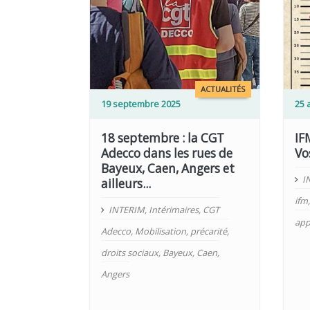
LIRE PLUS
LIRE PLUS
ACTUALITÉS
19 septembre 2025
25 
18 septembre : la CGT
IF
Adecco dans les rues de
Vo
Bayeux, Caen, Angers et
I
ailleurs...
ifm
INTERIM
,
Intérimaires
,
CGT
app
Adecco
,
Mobilisation
,
précarité
,
droits sociaux
,
Bayeux
,
Caen
,
Angers