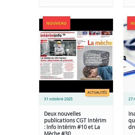
NOUVEAU
N
LIRE PLUS
LIRE PLUS
ACTUALITÉS
31 octobre 2025
27 
Deux nouvelles
In
publications CGT Intérim
qu
: Info Intérim #10 et La
dr
Mèche #30