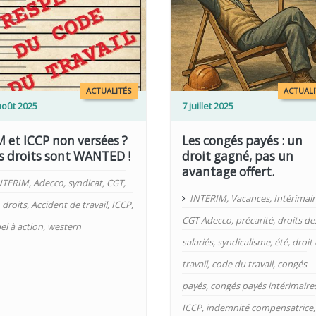
LIRE PLUS
ACTUALITÉS
ACTUALI
août 2025
7 juillet 2025
M et ICCP non versées ?
Les congés payés : un
s droits sont WANTED !
droit gagné, pas un
avantage offert.
NTERIM
,
Adecco
,
syndicat
,
CGT
,
INTERIM
,
Vacances
,
Intérimair
,
droits
,
Accident de travail
,
ICCP
,
CGT Adecco
,
précarité
,
droits de
el à action
,
western
salariés
,
syndicalisme
,
été
,
droit
travail
,
code du travail
,
congés
payés
,
congés payés intérimaire
ICCP
,
indemnité compensatrice
,