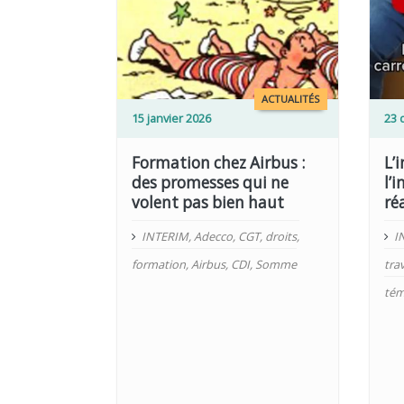
LIRE PLUS
LIRE PLUS
ACTUALITÉS
15 janvier 2026
23 
Formation chez Airbus :
L’
des promesses qui ne
l’i
volent pas bien haut
ré
INTERIM
,
Adecco
,
CGT
,
droits
,
I
formation
,
Airbus
,
CDI
,
Somme
trav
tém