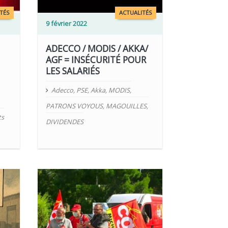
TÉS
ACTUALITÉS
9 février 2022
ADECCO / MODIS / AKKA/
AGF = INSÉCURITÉ POUR
LES SALARIÉS
Adecco
,
PSE
,
Akka
,
MODIS
,
PATRONS VOYOUS
,
MAGOUILLES
,
ts
DIVIDENDES