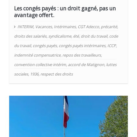
Les congés payés : un droit gagné, pas un
avantage offert.
INTERIM
,
Vacances
,
Intérimaires
,
CGT Adecco
,
précarité
,
droits des salariés
,
syndicalisme
,
été
,
droit du travail
,
code
du travail
,
congés payés
,
congés payés intérimaires
,
ICCP
,
indemnité compensatrice
,
repos des travailleurs
,
convention collective intérim
,
accord de Matignon
,
luttes
sociales
,
1936
,
respect des droits