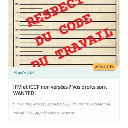
ACTUALITÉS
25 août 2025
IFM et ICCP non versées ? Vos droits sont
WANTED !
INTERIM
,
Adecco
,
syndicat
,
CGT
,
ifm
,
droits
,
Accident de
travail
,
ICCP
,
appel à action
,
western