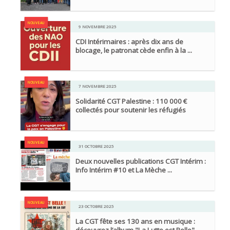
NOUVEAU
9 NOVEMBRE 2025
CDI Intérimaires : après dix ans de
blocage, le patronat cède enfin à la ...
NOUVEAU
7 NOVEMBRE 2025
Solidarité CGT Palestine : 110 000 €
collectés pour soutenir les réfugiés
NOUVEAU
31 OCTOBRE 2025
Deux nouvelles publications CGT Intérim :
Info Intérim #10 et La Mèche ...
NOUVEAU
23 OCTOBRE 2025
La CGT fête ses 130 ans en musique :
découvrez l’album "La Lutte est Belle"