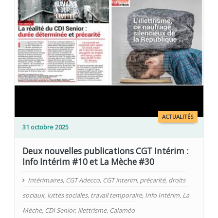
ACTUALITÉS
31 octobre 2025
Deux nouvelles publications CGT Intérim :
Info Intérim #10 et La Mèche #30
Intérimaires
,
CGT Adecco
,
CGT interim
,
précarité
,
droits
sociaux
,
luttes sociales
,
travail temporaire
,
Info Intérim
,
La
Mèche
,
CDI Senior
,
illettrisme
,
Calaméo