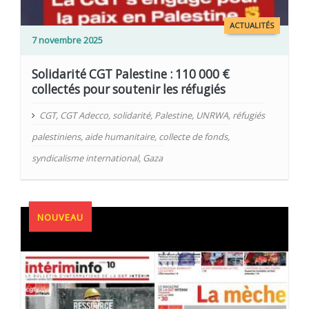
ACTUALITÉS
7 novembre 2025
Solidarité CGT Palestine : 110 000 €
collectés pour soutenir les réfugiés
CGT
,
CGT Adecco
,
solidarité
,
Palestine
,
UNRWA
,
réfugiés
palestiniens
,
aide humanitaire
,
collecte de fonds
,
syndicalisme international
,
Gaza
NOUVEAU