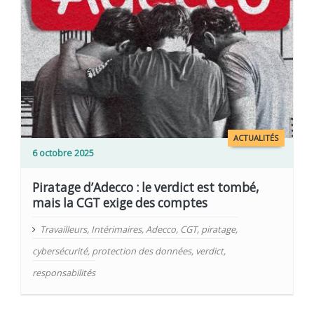
ACTUALITÉS
6 octobre 2025
Piratage d’Adecco : le verdict est tombé,
mais la CGT exige des comptes
Travailleurs
,
Intérimaires
,
Adecco
,
CGT
,
piratage
,
cybersécurité
,
protection des données
,
verdict
,
responsabilités