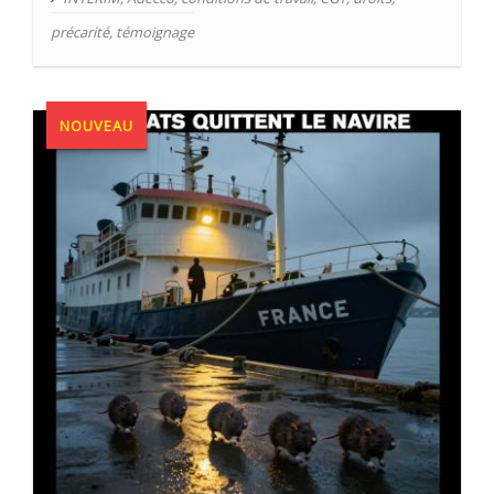
précarité
,
témoignage
NOUVEAU