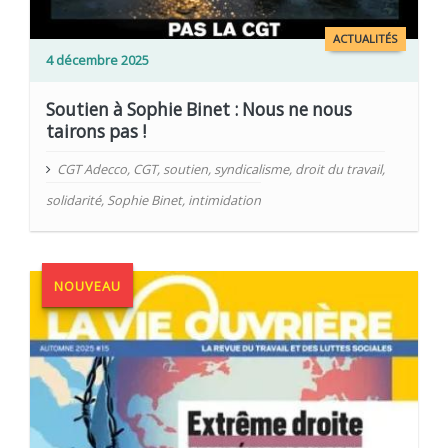
ACTUALITÉS
4 décembre 2025
Soutien à Sophie Binet : Nous ne nous
tairons pas !
CGT Adecco
,
CGT
,
soutien
,
syndicalisme
,
droit du travail
,
solidarité
,
Sophie Binet
,
intimidation
NOUVEAU