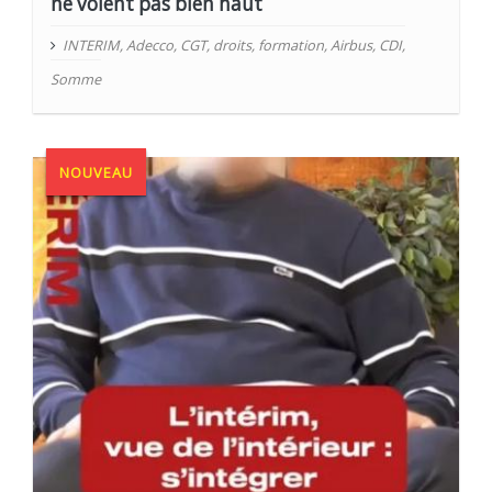
ne volent pas bien haut
INTERIM
,
Adecco
,
CGT
,
droits
,
formation
,
Airbus
,
CDI
,
Somme
NOUVEAU