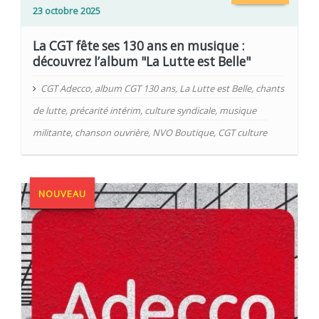
23 octobre 2025
La CGT fête ses 130 ans en musique :
découvrez l’album "La Lutte est Belle"
CGT Adecco
,
album CGT 130 ans
,
La Lutte est Belle
,
chants
de lutte
,
précarité intérim
,
culture syndicale
,
musique
militante
,
chanson ouvrière
,
NVO Boutique
,
CGT culture
NOUVEAU