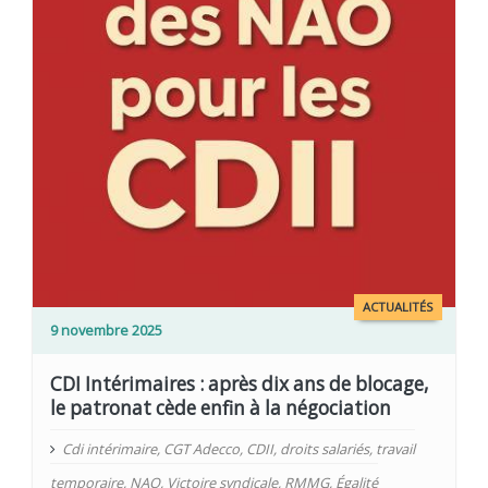
ACTUALITÉS
9 novembre 2025
CDI Intérimaires : après dix ans de blocage,
le patronat cède enfin à la négociation
Cdi intérimaire
,
CGT Adecco
,
CDII
,
droits salariés
,
travail
temporaire
,
NAO
,
Victoire syndicale
,
RMMG
,
Égalité