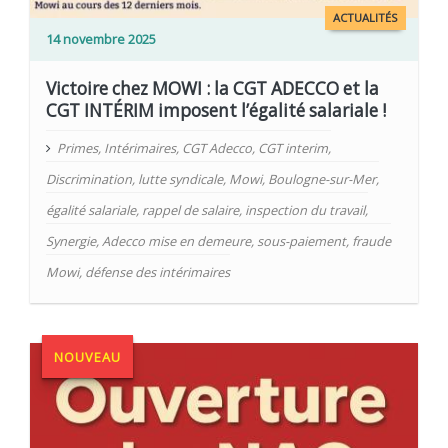
ACTUALITÉS
14 novembre 2025
Victoire chez MOWI : la CGT ADECCO et la
CGT INTÉRIM imposent l’égalité salariale !
Primes
,
Intérimaires
,
CGT Adecco
,
CGT interim
,
Discrimination
,
lutte syndicale
,
Mowi
,
Boulogne-sur-Mer
,
égalité salariale
,
rappel de salaire
,
inspection du travail
,
Synergie
,
Adecco mise en demeure
,
sous-paiement
,
fraude
Mowi
,
défense des intérimaires
NOUVEAU