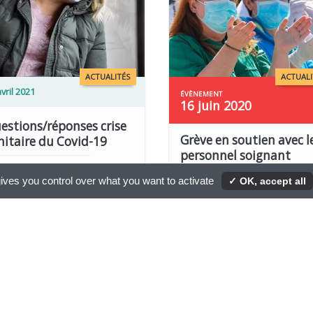
ACTUALITÉS
ACTUALI
vril 2021
16 juin 2020
estions/réponses crise
Grève en soutien avec l
nitaire du Covid-19
personnel soignant
ovid-19
,
Crise sanitaire
ives you control over what you want to activate
Grève de soutien
✓ OK, accept all
,
Personnel
soignant