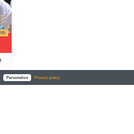
TÉS
e
Privacy policy
Personalize
© 2021-2026 CGT | ADECCO
-
CONCEPTION
KIYOI