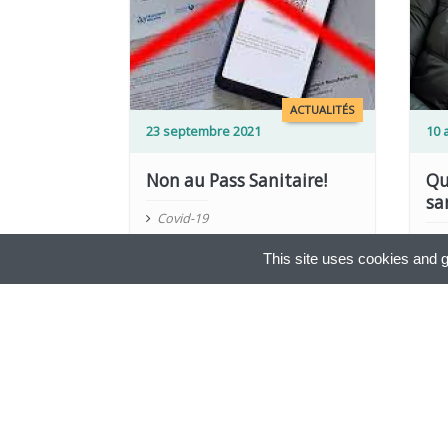
LIRE PLUS
LIRE PLUS
ACTUALITÉS
23 septembre 2021
10 a
Non au Pass Sanitaire!
Qu
sa
Covid-19
C
This site uses cookies and g
CONTACT
MENTIONS LÉGALES
PLAN DU SITE
|
|