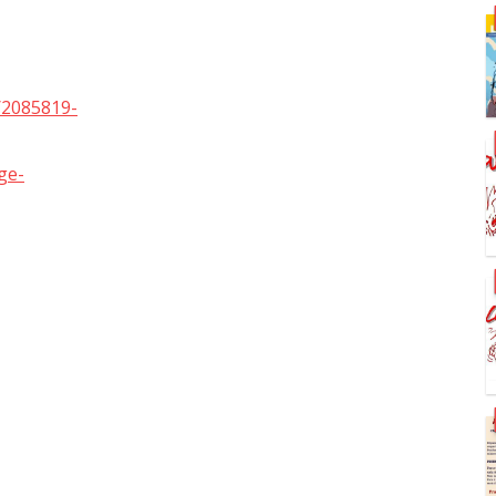
S
/2085819-
ge-
S
S
S