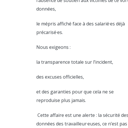
l’absence de soutien aux victimes de ce vol
données,
LIRE
PLU
le mépris affiché face à des salarié·es déjà
précarisé·es.
Nous exigeons :
LIRE
PLU
la transparence totale sur l’incident,
des excuses officielles,
LIRE
PLU
et des garanties pour que cela ne se
reproduise plus jamais.
LIRE
Cette affaire est une alerte : la sécurité de
PLU
données des travailleur·euses, ce n’est pas