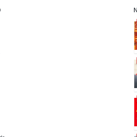
N
n
S
é
S
S