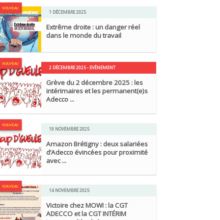
NOUVEAU
1 DÉCEMBRE 2025
Extrême droite : un danger réel
dans le monde du travail
NOUVEAU
2 DÉCEMBRE 2025 - EVÈNEMENT
Grève du 2 décembre 2025 : les
intérimaires et les permanent(e)s
Adecco ...
NOUVEAU
19 NOVEMBRE 2025
Amazon Brétigny : deux salariées
d’Adecco évincées pour proximité
avec ...
NOUVEAU
14 NOVEMBRE 2025
Victoire chez MOWI : la CGT
ADECCO et la CGT INTÉRIM