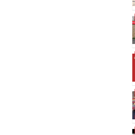
S
S
S