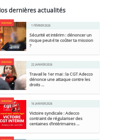
os dernières actualités
NOUVEAU
1 FÉVRIER 2026
Sécurité et intérim : dénoncer un
risque peut-il te coûter ta mission
?
NOUVEAU
22 JANVIER 2026
Travail le 1er mai : la CGT Adecco
dénonce une attaque contre les
droits ...
NOUVEAU
16 JANVIER 2026
Victoire syndicale : Adecco
contraint de régulariser des
centaines d’intérimaires ...