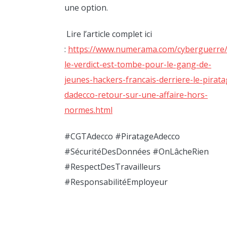
une option.
LIRE
Lire l’article complet ici
PLU
:
https://www.numerama.com/cyberguerre
le-verdict-est-tombe-pour-le-gang-de-
jeunes-hackers-francais-derriere-le-pirata
LIRE
dadecco-retour-sur-une-affaire-hors-
PLU
normes.html
#CGTAdecco #PiratageAdecco
#SécuritéDesDonnées #OnLâcheRien
LIRE
PLU
#RespectDesTravailleurs
#ResponsabilitéEmployeur
LIRE
PLU