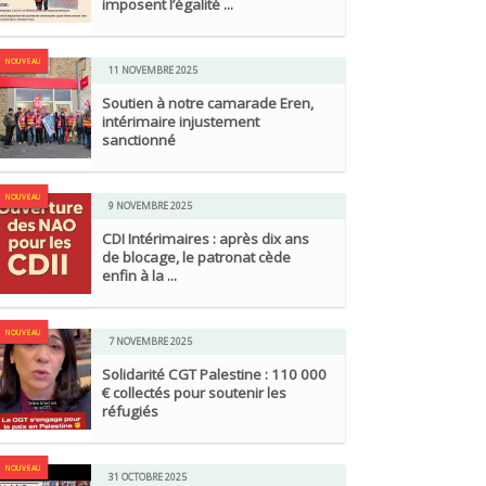
imposent l’égalité ...
NOUVEAU
11 NOVEMBRE 2025
Soutien à notre camarade Eren,
intérimaire injustement
sanctionné
NOUVEAU
9 NOVEMBRE 2025
CDI Intérimaires : après dix ans
de blocage, le patronat cède
enfin à la ...
NOUVEAU
7 NOVEMBRE 2025
Solidarité CGT Palestine : 110 000
€ collectés pour soutenir les
réfugiés
NOUVEAU
31 OCTOBRE 2025