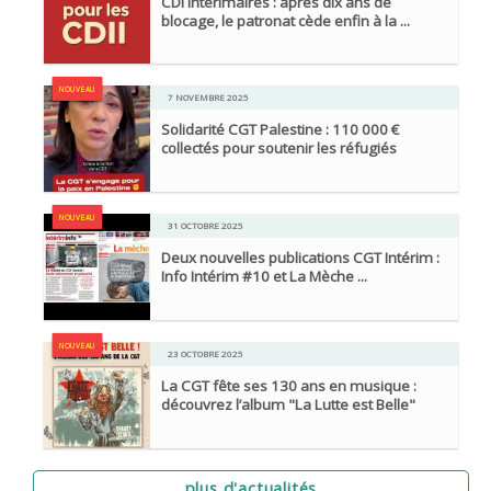
CDI Intérimaires : après dix ans de
blocage, le patronat cède enfin à la ...
NOUVEAU
7 NOVEMBRE 2025
Solidarité CGT Palestine : 110 000 €
collectés pour soutenir les réfugiés
NOUVEAU
31 OCTOBRE 2025
Deux nouvelles publications CGT Intérim :
Info Intérim #10 et La Mèche ...
NOUVEAU
23 OCTOBRE 2025
La CGT fête ses 130 ans en musique :
découvrez l’album "La Lutte est Belle"
plus d'actualités