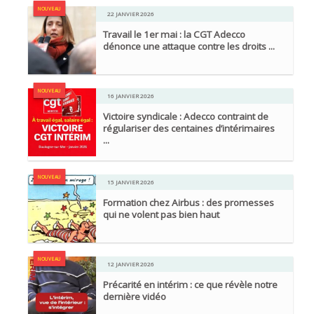
NOUVEAU
22 JANVIER 2026
Travail le 1er mai : la CGT Adecco
dénonce une attaque contre les droits ...
NOUVEAU
16 JANVIER 2026
Victoire syndicale : Adecco contraint de
régulariser des centaines d’intérimaires
...
NOUVEAU
15 JANVIER 2026
Formation chez Airbus : des promesses
qui ne volent pas bien haut
NOUVEAU
12 JANVIER 2026
Précarité en intérim : ce que révèle notre
dernière vidéo