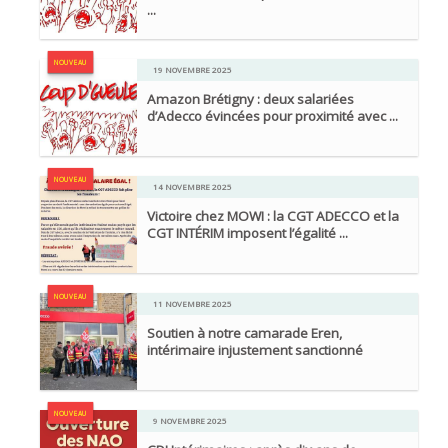
...
NOUVEAU
19 NOVEMBRE 2025
Amazon Brétigny : deux salariées
d’Adecco évincées pour proximité avec ...
NOUVEAU
14 NOVEMBRE 2025
Victoire chez MOWI : la CGT ADECCO et la
CGT INTÉRIM imposent l’égalité ...
NOUVEAU
11 NOVEMBRE 2025
Soutien à notre camarade Eren,
intérimaire injustement sanctionné
NOUVEAU
9 NOVEMBRE 2025