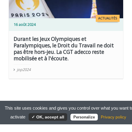
ACTUALITÉS
16 août 2024
Durant les Jeux Olympiques et
Paralympiques, le Droit du Travail ne doit
pas être hors-jeu. La CGT adecco reste
mobilisée et à l'écoute.
jop2024
This site uses cookies and gives you control over what you want t
CONTACT
MENTIONS LÉGALES
PLAN DU SITE
|
|
activate
✓ OK, accept all
Privacy policy
Personalize
© 2021-2026 CGT | ADECCO
-
CONCEPTION
KIYOI