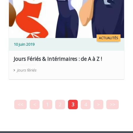
ACTUALITÉS
10 juin 2019
Jours Fériés & Intérimaires : de A à Z !
Jours fériés
<<
<
1
2
3
4
>
>>