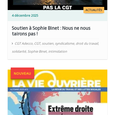
ACTUALITÉS
4 décembre 2025
Soutien à Sophie Binet : Nous ne nous
tairons pas !
CGT Adecco
,
CGT
,
soutien
,
syndicalisme
,
droit du travail
,
solidarité
,
Sophie Binet
,
intimidation
NOUVEAU