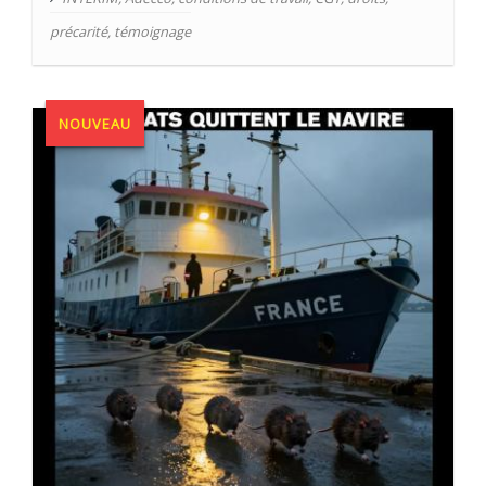
précarité
,
témoignage
NOUVEAU