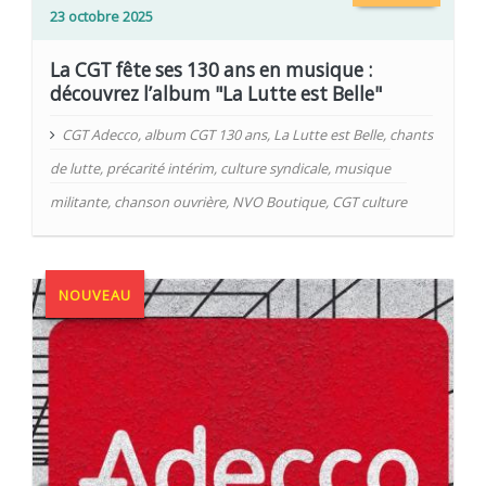
23 octobre 2025
La CGT fête ses 130 ans en musique :
découvrez l’album "La Lutte est Belle"
CGT Adecco
,
album CGT 130 ans
,
La Lutte est Belle
,
chants
de lutte
,
précarité intérim
,
culture syndicale
,
musique
militante
,
chanson ouvrière
,
NVO Boutique
,
CGT culture
NOUVEAU