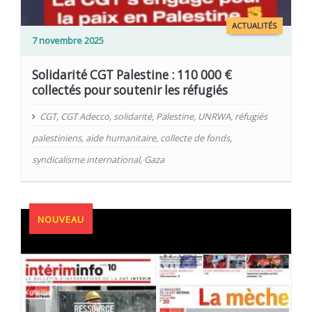
ACTUALITÉS
7 novembre 2025
Solidarité CGT Palestine : 110 000 €
collectés pour soutenir les réfugiés
CGT
,
CGT Adecco
,
solidarité
,
Palestine
,
UNRWA
,
réfugiés
palestiniens
,
aide humanitaire
,
collecte de fonds
,
syndicalisme international
,
Gaza
NOUVEAU