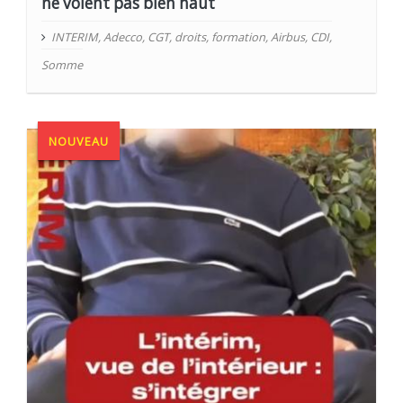
ne volent pas bien haut
INTERIM
,
Adecco
,
CGT
,
droits
,
formation
,
Airbus
,
CDI
,
Somme
NOUVEAU