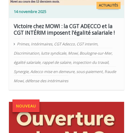
ACTUALITÉS
14 novembre 2025
Victoire chez MOWI : la CGT ADECCO et la
CGT INTÉRIM imposent l’égalité salariale !
Primes
,
Intérimaires
,
CGT Adecco
,
CGT interim
,
Discrimination
,
lutte syndicale
,
Mowi
,
Boulogne-sur-Mer
,
égalité salariale
,
rappel de salaire
,
inspection du travail
,
Synergie
,
Adecco mise en demeure
,
sous-paiement
,
fraude
Mowi
,
défense des intérimaires
NOUVEAU