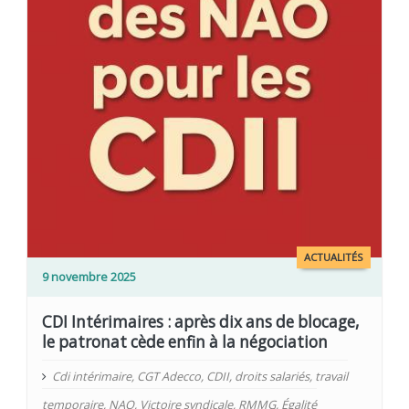
ACTUALITÉS
9 novembre 2025
CDI Intérimaires : après dix ans de blocage,
le patronat cède enfin à la négociation
Cdi intérimaire
,
CGT Adecco
,
CDII
,
droits salariés
,
travail
temporaire
,
NAO
,
Victoire syndicale
,
RMMG
,
Égalité