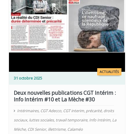
ACTUALITÉS
31 octobre 2025
Deux nouvelles publications CGT Intérim :
Info Intérim #10 et La Mèche #30
Intérimaires
,
CGT Adecco
,
CGT interim
,
précarité
,
droits
sociaux
,
luttes sociales
,
travail temporaire
,
Info Intérim
,
La
Mèche
,
CDI Senior
,
illettrisme
,
Calaméo