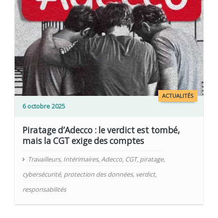
ACTUALITÉS
6 octobre 2025
Piratage d’Adecco : le verdict est tombé,
mais la CGT exige des comptes
Travailleurs
,
Intérimaires
,
Adecco
,
CGT
,
piratage
,
cybersécurité
,
protection des données
,
verdict
,
responsabilités