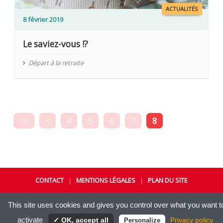
ACTUALITÉS
8 février 2019
Le saviez-vous !?
Départ à la retraite
<<
<
4
5
6
7
8
CONTACT
MENTIONS LÉGALES
PLAN DU SITE
|
|
© 2021-2026 CGT | ADECCO
-
CONCEPTION
KIYOI
This site uses cookies and gives you control over what you want t
activate
✓ OK, accept all
Privacy policy
Personalize