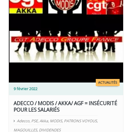
ACTUALITÉS
9 février 2022
ADECCO / MODIS / AKKA/ AGF = INSÉCURITÉ
POUR LES SALARIÉS
Adecco
,
PSE
,
Akka
,
MODIS
,
PATRONS VOYOUS
,
MAGOUILLES
,
DIVIDENDES