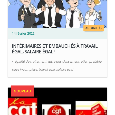
ACTUALITÉS
14 février 2022
INTÉRIMAIRES ET EMBAUCHÉS À TRAVAIL
ÉGAL, SALAIRE ÉGAL !
égalité de traitement
,
lutte des classes
,
entretien prelable
,
paye incomplete
,
travail egal
,
salaire egal
NOUVEAU