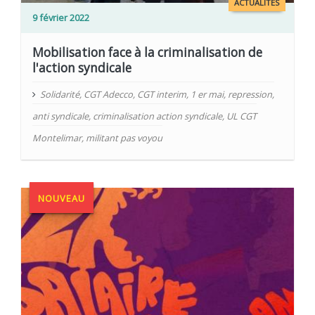
ACTUALITÉS
9 février 2022
Mobilisation face à la criminalisation de
l'action syndicale
Solidarité
,
CGT Adecco
,
CGT interim
,
1 er mai
,
repression
,
anti syndicale
,
criminalisation action syndicale
,
UL CGT
Montelimar
,
militant pas voyou
NOUVEAU