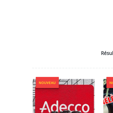
Résul
NOUVEAU
N