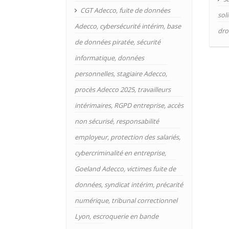
CGT Adecco
,
fuite de données
sol
Adecco
,
cybersécurité intérim
,
base
dro
de données piratée
,
sécurité
informatique
,
données
personnelles
,
stagiaire Adecco
,
procès Adecco 2025
,
travailleurs
intérimaires
,
RGPD entreprise
,
accès
non sécurisé
,
responsabilité
employeur
,
protection des salariés
,
cybercriminalité en entreprise
,
Goeland Adecco
,
victimes fuite de
données
,
syndicat intérim
,
précarité
numérique
,
tribunal correctionnel
Lyon
,
escroquerie en bande