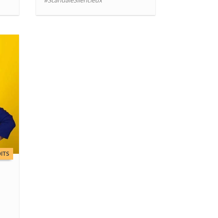
#ScandaleSilencieux
ITS