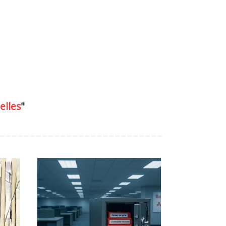
elles
"