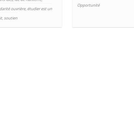
Opportunité
idarité ouvrière
,
étudier est un
it
,
soutien