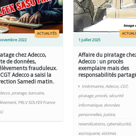
LIRE PLUS
ACTUALITÉS
ACTUALI
novembre 2022
1 juillet 2025
ratage chez Adecco,
Affaire du piratage che
ite de données,
Adecco : un procès
élèvements frauduleux.
exemplaire mais des
 CGT Adecco a saisi la
responsabilités partag
rection Samedi matin.
Intérimaires
,
Adecco
,
CGT
,
decco
,
piratage
,
bancaire
,
piratage
,
procés
,
sécurité
lèvement
,
PRLV SOLFEX France
informatique
,
données
SU
personnelles
,
justice
,
revendications
,
cybersécurité
,
escroquerie
,
victimes