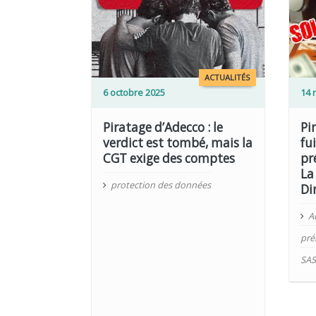
LIRE PLUS
LIRE PLUS
ACTUALITÉS
6 octobre 2025
14 
Piratage d’Adecco : le
Pi
verdict est tombé, mais la
fu
CGT exige des comptes
pr
La
protection des données
Di
A
pré
SA