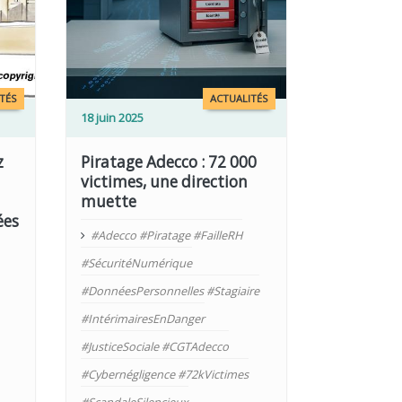
TÉS
ACTUALITÉS
18 juin 2025
z
Piratage Adecco : 72 000
victimes, une direction
muette
ées
#Adecco #Piratage #FailleRH
#SécuritéNumérique
#DonnéesPersonnelles #Stagiaire
#IntérimairesEnDanger
#JusticeSociale #CGTAdecco
#Cybernégligence #72kVictimes