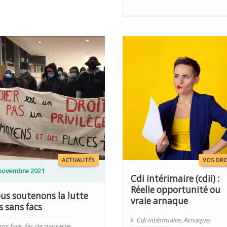
ACTUALITÉS
VOS DRO
novembre 2021
Cdi intérimaire (cdii) :
Réelle opportunité ou
us soutenons la lutte
vraie arnaque
s sans facs
Cdi intérimaire
,
Arnaque
,
ans facs
,
fac de nanterre
,