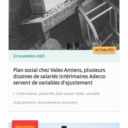
ACTUALITÉS
23 novembre 2023
Plan social chez Valeo Amiens, plusieurs
dizaines de salariés intérimaires Adecco
servent de variables d'ajustement
Intérimaires
,
précarité
,
plan social
,
Valeo
,
variable
d'ajustement
,
licenciements boursiers
NOUVEAU