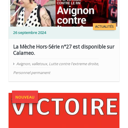
ACTUALITÉS
26 septembre 2024
La Mèche Hors-Série n°27 est disponible sur
Calameo.
Avignon
,
valletoux
,
Lutte contre l'extreme droite
,
Personnel permanent
NOUVEAU