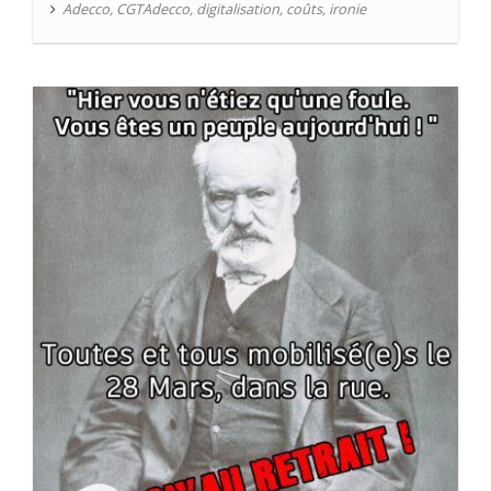
Adecco
,
CGTAdecco
,
digitalisation
,
coûts
,
ironie